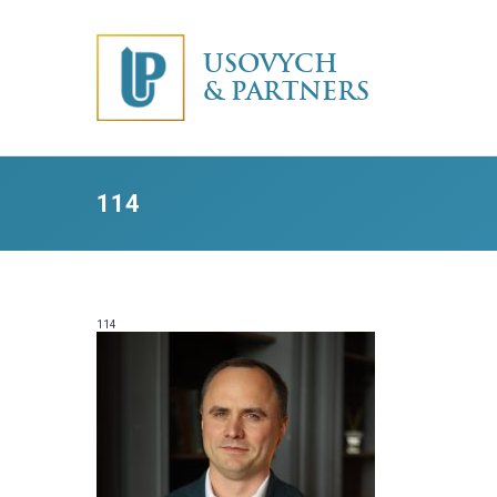
USOVYCH
& PARTNERS
114
114