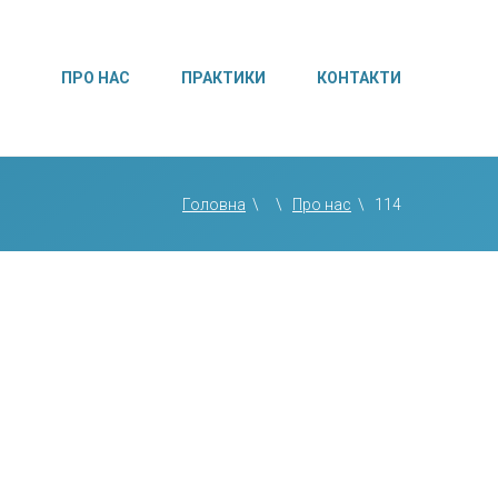
ПРО НАС
ПРАКТИКИ
КОНТАКТИ
Головна
\
\
Про нас
\
114